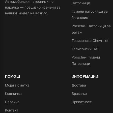
Автомобилски патосници по
Патосници
нарачка — прецизно исечени за
Гумени патосници за
вашиот модел на возило.
багажник
Porsche- Патосници за
Багаж
Теписонски Chevrolet
Теписонски DAF
Porsche- Гумени
Патосници
ПОМОШ
ИНФОРМАЦИИ
Мојата сметка
Достава
Кошничка
Враќање
Нарачка
Приватност
Контакт