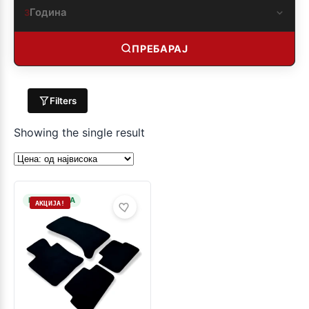
Година
3
ПРЕБАРАЈ
Filters
Showing the single result
НА ЗАЛИХА
АКЦИЈА!