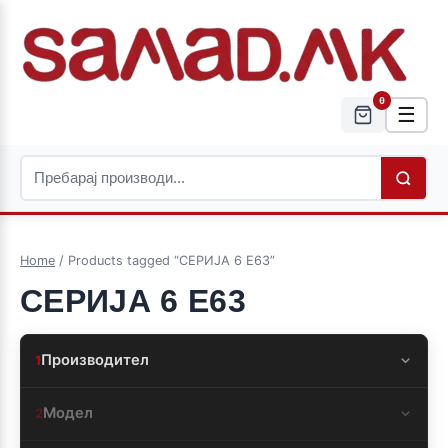
0
☰
Home
/ Products tagged “СЕРИЈА 6 Е63”
СЕРИЈА 6 Е63
Производител
1
Модел
2