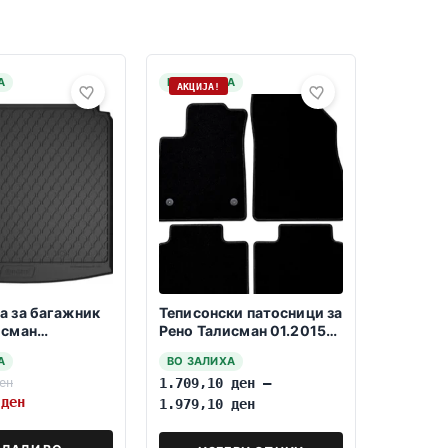
А
НА ЗАЛИХА
АКЦИЈА!
а за багажник
Теписонски патосници за
исман
Рено Талисман 01.2015-
р 2016–>
2025
А
ВО ЗАЛИХА
ен
1.709,10
ден
–
0
ден
1.979,10
ден