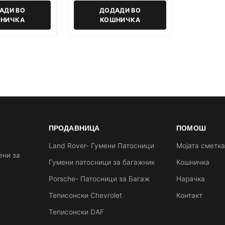
АДИ ВО
ДОДАДИ ВО
НИЧКА
КОШНИЧКА
ПРОДАВНИЦА
ПОМОШ
Land Rover- Гумени Патосници
Мојата сметк
ени за
Гумени патосници за багажник
Кошничка
Porsche- Патосници за Багаж
Нарачка
Теписонски Chevrolet
Контакт
Теписонски DAF