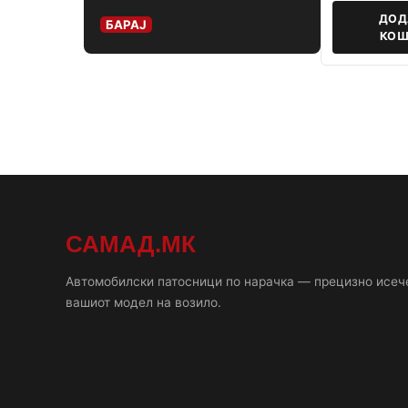
ДОД
БАРАЈ
КОШ
САМАД.МК
Автомобилски патосници по нарачка — прецизно исеч
вашиот модел на возило.