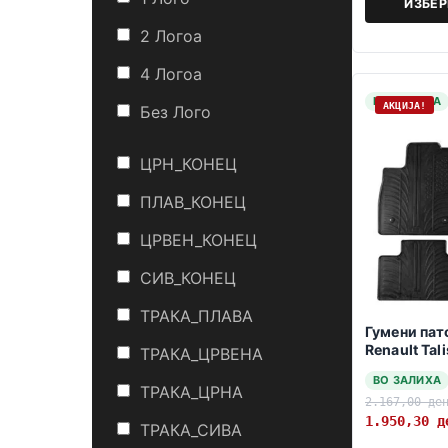
ИЗБЕ
2 Логоa
4 Логоa
НА ЗАЛИХА
АКЦИЈА!
Без Лого
ЦРН_КОНЕЦ
ПЛАВ_КОНЕЦ
ЦРВЕН_КОНЕЦ
СИВ_КОНЕЦ
ТРАКА_ПЛАВА
Гумени пат
Renault Ta
ТРАКА_ЦРВЕНА
ВО ЗАЛИХА
ТРАКА_ЦРНА
2.167,00
де
1.950,30
д
ТРАКА_СИВА