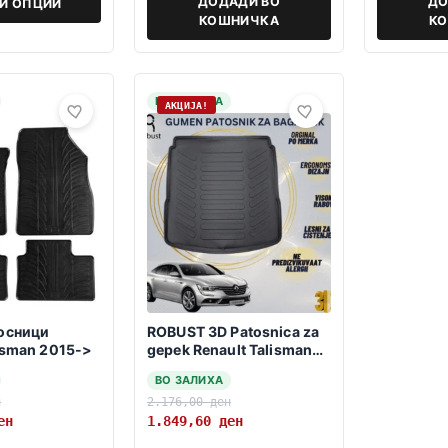
ДОДАДИ ВО
ДО
РИ ОПЦИИ
КОШНИЧКА
К
НА ЗАЛИХА
АКЦИЈА!
осници
ROBUST 3D Patosnica za
lisman 2015->
gepek Renault Talisman
2015-> sedan
ВО ЗАЛИХА
н
2.176,00
ден
ен
1.849,60
ден