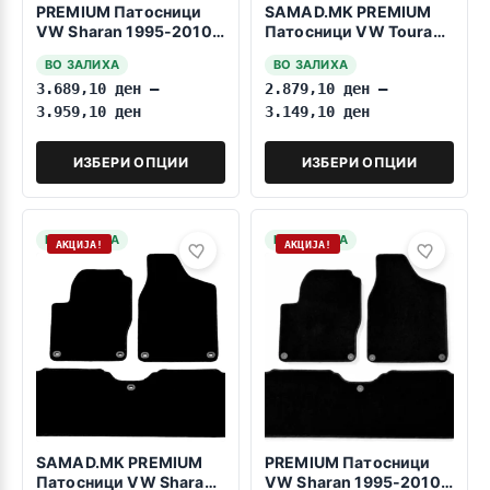
PREMIUM Патосници
SAMAD.MK PREMIUM
VW Sharan 1995-2010
Патосници VW Touran
3reda fiksiranje na
2006-2015 7sedišta
ВО ЗАЛИХА
ВО ЗАЛИХА
pritiskanje
3.689,10
ден
–
2.879,10
ден
–
3.959,10
ден
3.149,10
ден
ИЗБЕРИ ОПЦИИ
ИЗБЕРИ ОПЦИИ
НА ЗАЛИХА
НА ЗАЛИХА
АКЦИЈА!
АКЦИЈА!
SAMAD.MK PREMIUM
PREMIUM Патосници
Патосници VW Sharan
VW Sharan 1995-2010