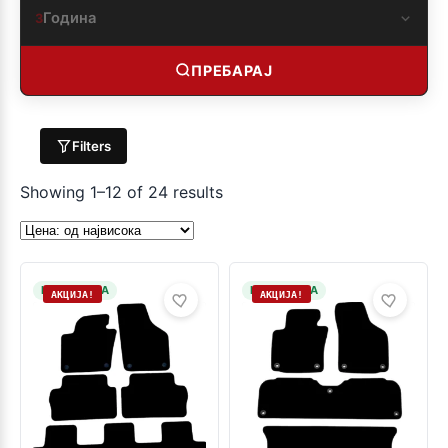
Година
3
ПРЕБАРАЈ
Filters
Showing 1–12 of 24 results
НА ЗАЛИХА
НА ЗАЛИХА
АКЦИЈА!
АКЦИЈА!