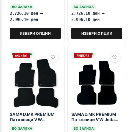
1995-2010 2reda Owal
2reda Fiksiranje na
ВО ЗАЛИХА
ВО ЗАЛИХА
fiksing
pritiskanje
2.726,10
ден
–
2.726,10
ден
–
2.996,10
ден
2.996,10
ден
ИЗБЕРИ ОПЦИИ
ИЗБЕРИ ОПЦИИ
НА ЗАЛИХА
НА ЗАЛИХА
АКЦИЈА!
АКЦИЈА!
SAMAD.MK PREMIUM
SAMAD.MK PREMIUM
Патосници VW
Патосници VW Jetta
Scirocco 2008-2017
2010-2017
ВО ЗАЛИХА
ВО ЗАЛИХА