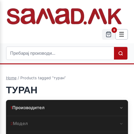
0
☰
Home
/ Products tagged “туран”
ТУРАН
Производител
1
Модел
2