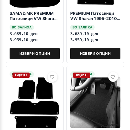
SAMAD.MK PREMIUM
PREMIUM Патосници
Патосници VW Sharan
VW Sharan 1995-2010
2010->7sedišta
3reda fiksiranje na
ВО ЗАЛИХА
ВО ЗАЛИХА
vrtenje
3.689,10
ден
–
3.689,10
ден
–
3.959,10
ден
3.959,10
ден
ИЗБЕРИ ОПЦИИ
ИЗБЕРИ ОПЦИИ
НА ЗАЛИХА
НА ЗАЛИХА
АКЦИЈА!
АКЦИЈА!