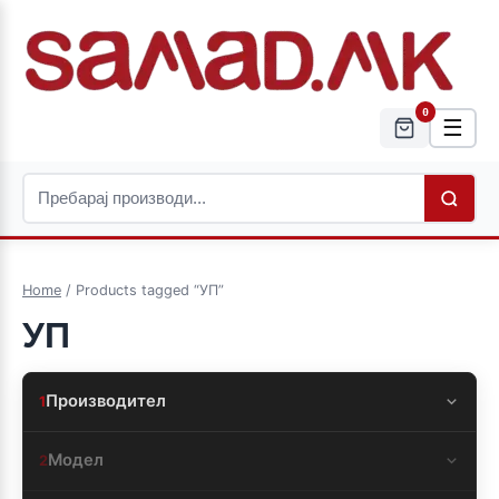
0
☰
Home
/ Products tagged “УП”
УП
Производител
1
Модел
2