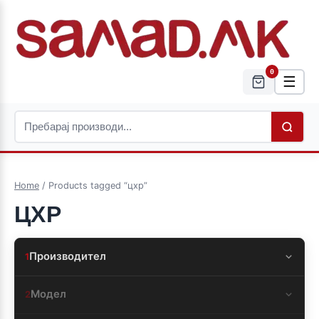
0
☰
Home
/ Products tagged “цхр”
ЦХР
Производител
1
Модел
2