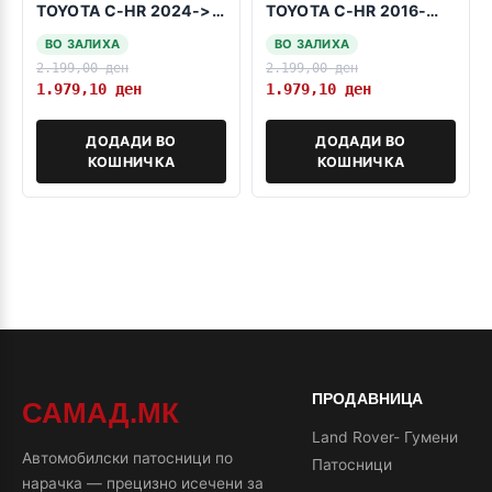
TOYOTA C-HR 2024->
TOYOTA C-HR 2016-
hybrid-benzin
2023 hybrid
ВО ЗАЛИХА
ВО ЗАЛИХА
2.199,00
ден
2.199,00
ден
1.979,10
ден
1.979,10
ден
ДОДАДИ ВО
ДОДАДИ ВО
КОШНИЧКА
КОШНИЧКА
ПРОДАВНИЦА
САМАД.МК
Land Rover- Гумени
Автомобилски патосници по
Патосници
нарачка — прецизно исечени за