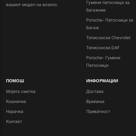
Гумени патосници за
вашиот модел на возило.
багажник
Porsche- Патосници за
Багаж
Теписонски Chevrolet
Теписонски DAF
Porsche- Гумени
Патосници
ПОМОШ
ИНФОРМАЦИИ
Мојата сметка
Достава
Кошничка
Враќање
Нарачка
Приватност
Контакт