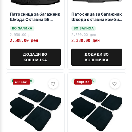
Патосница за багажник
Патосница за багажник
Шкода Октавиа 5Е
Шкода октавиа комби
седан 2013->
5Е долно дно 2013-
ВО ЗАЛИХА
ВО ЗАЛИХА
>2017->
2.950,00
ден
2.800,00
ден
2.508,00
ден
2.380,00
ден
ДОДАДИ ВО
ДОДАДИ ВО
КОШНИЧКА
КОШНИЧКА
НА ЗАЛИХА
НА ЗАЛИХА
АКЦИЈА!
АКЦИЈА!