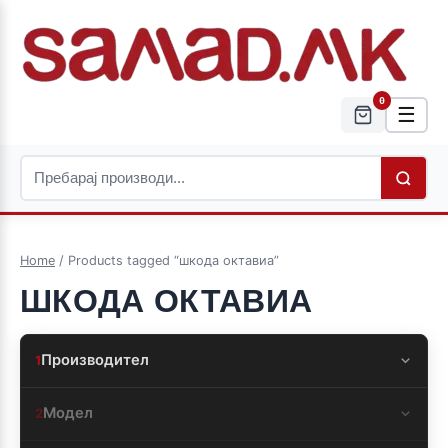
0
☰
Home
/ Products tagged “шкода октавиа”
ШКОДА ОКТАВИА
Производител
1
Модел
2