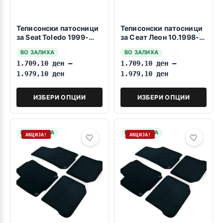
Теписонски патосници
Теписонски патосници
за Seat Toledo 1999-
за Сеат Леон 10.1998-
2004
05.2004
ВО ЗАЛИХА
ВО ЗАЛИХА
1.709,10
ден
–
1.709,10
ден
–
1.979,10
ден
1.979,10
ден
ИЗБЕРИ ОПЦИИ
ИЗБЕРИ ОПЦИИ
НА ЗАЛИХА
НА ЗАЛИХА
АКЦИЈА!
АКЦИЈА!