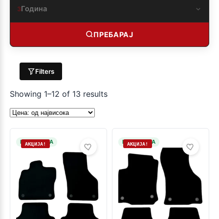
Година
3
ПРЕБАРАЈ
Filters
Showing 1–12 of 13 results
НА ЗАЛИХА
НА ЗАЛИХА
АКЦИЈА!
АКЦИЈА!