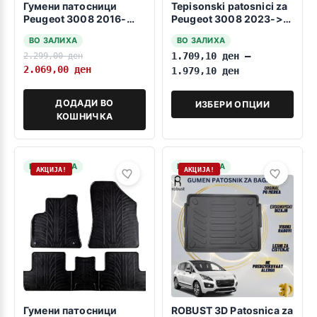
Гумени патосници
Tepisonski patosnici za
Peugeot 3008 2016-
Peugeot 3008 2023->>
2023
Hybrid
ВО ЗАЛИХА
ВО ЗАЛИХА
2.299,00
ден
1.709,10
ден
–
2.069,00
ден
1.979,10
ден
ДОДАДИ ВО
ИЗБЕРИ ОПЦИИ
КОШНИЧКА
НА ЗАЛИХА
НА ЗАЛИХА
АКЦИЈА!
АКЦИЈА!
Гумени патосници
ROBUST 3D Patosnica za