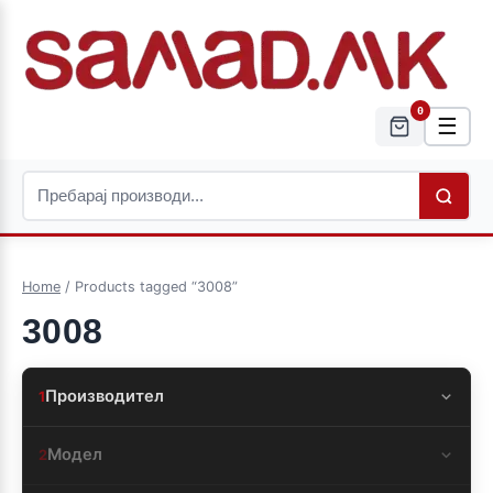
0
☰
Home
/ Products tagged “3008”
3008
Производител
1
Модел
2