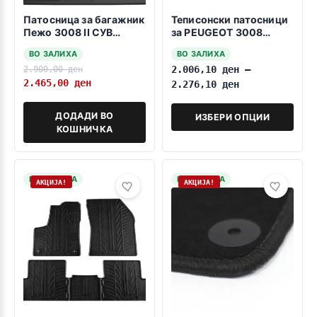
Патосница за багажник
Теписонски патосници
Пежо 3008 II СУВ
за PEUGEOT 3008
09.2016-2023 -gorna
2016-2023
ВО ЗАЛИХА
ВО ЗАЛИХА
polozba-
2.900,00
ден
2.006,10
ден
–
2.465,00
ден
2.276,10
ден
ДОДАДИ ВО
ИЗБЕРИ ОПЦИИ
КОШНИЧКА
НА ЗАЛИХА
НА ЗАЛИХА
АКЦИЈА!
АКЦИЈА!