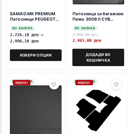
SAMAD.MK PREMIUM
Патосница за багажник
Патосници PEUGEOT
Пежо 3008 II СУВ
3008 2016-2023
09.2016-2023 -долна
ВО ЗАЛИХА
ВО ЗАЛИХА
положба-
2.726,10
ден
–
2.900,00
ден
2.465,00
ден
2.996,10
ден
ДОДАДИ ВО
ИЗБЕРИ ОПЦИИ
КОШНИЧКА
НА ЗАЛИХА
НА ЗАЛИХА
АКЦИЈА!
АКЦИЈА!