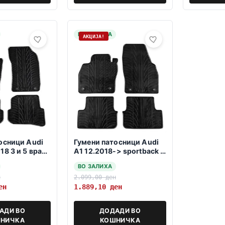
НА ЗАЛИХА
АКЦИЈА!
осници Audi
Гумени патосници Audi
18 3 и 5 врати
A1 12.2018-> sportback 5
vrati
ВО ЗАЛИХА
н
2.099,00
ден
ен
1.889,10
ден
АДИ ВО
ДОДАДИ ВО
НИЧКА
КОШНИЧКА