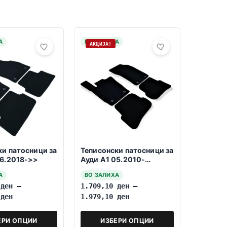
А
НА ЗАЛИХА
АКЦИЈА!
ки патосници за
Теписонски патосници за
06.2018->>
Ауди А1 05.2010-
05.2018
А
ВО ЗАЛИХА
0
ден
–
1.709,10
ден
–
0
ден
1.979,10
ден
ЕРИ ОПЦИИ
ИЗБЕРИ ОПЦИИ