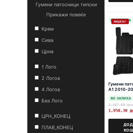
Гумени патосници типски
Прикажи повеќе
НА ЗАЛИХА
АКЦИЈА!
Крем
Сива
Црна
1 Лого
2 Логоa
Гумени пат
4 Логоa
A1 2010-20
sportback
ВО ЗАЛИХА
Без Лого
2.167,00
де
1.950,30
д
ЦРН_КОНЕЦ
ДОД
ПЛАВ_КОНЕЦ
КОШ