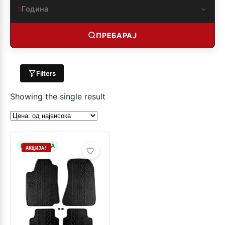
Година
3
ПРЕБАРАЈ
Filters
Showing the single result
НА ЗАЛИХА
АКЦИЈА!