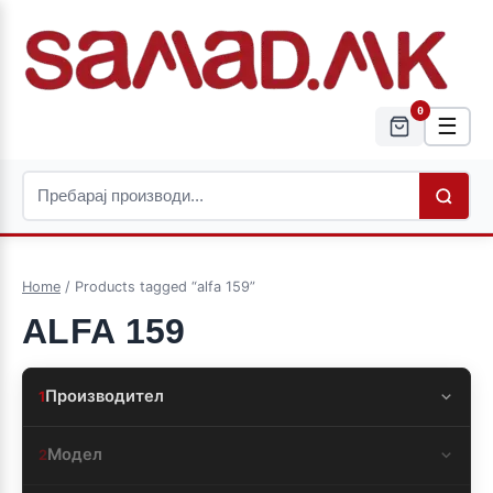
0
☰
Home
/ Products tagged “alfa 159”
ALFA 159
Производител
1
Модел
2