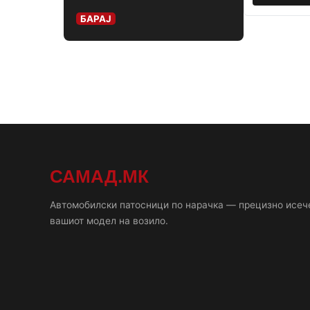
БАРАЈ
САМАД.МК
Автомобилски патосници по нарачка — прецизно исеч
вашиот модел на возило.