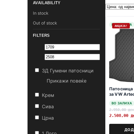
AVAILABILITY
In stock
Out of stock
НА ЗАЛИХА
АКЦИЈА!
FILTERS
3Д Гумени патосници
Прикажи повеќе
Патосница 
за VW Arteo
Крем
Shooting B
ВО ЗАЛИХА
Сива
2.950,00
де
2.508,00
д
Црна
ДОД
1 Лого