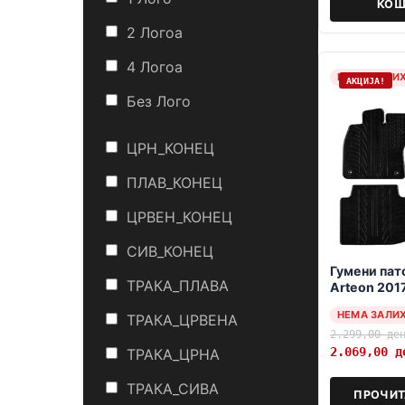
КОШ
2 Логоa
4 Логоa
НЕМА ЗАЛИ
АКЦИЈА!
Без Лого
ЦРН_КОНЕЦ
ПЛАВ_КОНЕЦ
ЦРВЕН_КОНЕЦ
СИВ_КОНЕЦ
Гумени па
ТРАКА_ПЛАВА
Arteon 201
НЕМА ЗАЛИ
ТРАКА_ЦРВЕНА
2.299,00
де
2.069,00
д
ТРАКА_ЦРНА
ТРАКА_СИВА
ПРОЧИТ