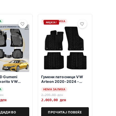
А
НЕМА ЗАЛИХА
АКЦИЈА!
D Gumeni
Гумени патосници VW
 korito VW
Arteon 2020-2024 -
017-2020
Shooting brake-
А
НЕМА ЗАЛИХА
ен
2.299,00
ден
0
ден
2.069,00
ден
ДАДИ ВО
ПРОЧИТАЈ ПОВЕЌЕ