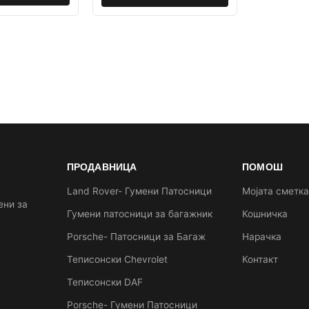
ПРОДАВНИЦА
ПОМОШ
Land Rover- Гумени Патосници
Мојата сметк
ени за
Гумени патосници за багажник
Кошничка
Porsche- Патосници за Багаж
Нарачка
Теписонски Chevrolet
Контакт
Теписонски DAF
Porsche- Гумени Патосници