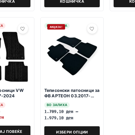
НИЧКА
КОШНИЧКА
К
ХА
НА ЗАЛИХА
АКЦИЈА!
тосници VW
Теписонски патосници за
7-2024
ФВ АРТЕОН 03.2017-
2024
ХА
ВО ЗАЛИХА
н
1.709,10
ден
–
ен
1.979,10
ден
АЈ ПОВЕЌЕ
ИЗБЕРИ ОПЦИИ