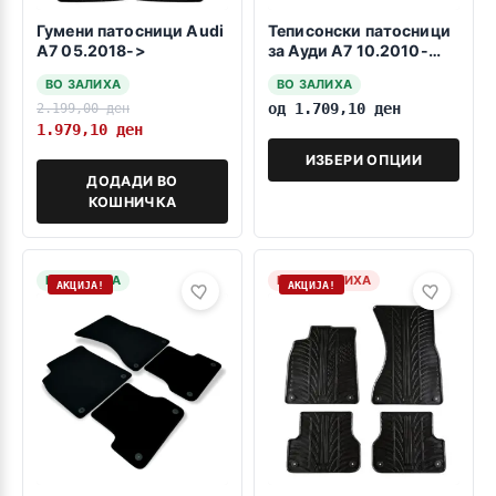
Гумени патосници Audi
Теписонски патосници
A7 05.2018->
за Ауди А7 10.2010-
10.2017
ВО ЗАЛИХА
ВО ЗАЛИХА
2.199,00
ден
од
1.709,10
ден
1.979,10
ден
ИЗБЕРИ ОПЦИИ
ДОДАДИ ВО
КОШНИЧКА
НА ЗАЛИХА
НЕМА ЗАЛИХА
АКЦИЈА!
АКЦИЈА!