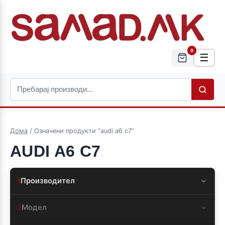
0
☰
Дома
/ Означени продукти “audi a6 c7”
AUDI A6 C7
Производител
1
Модел
2