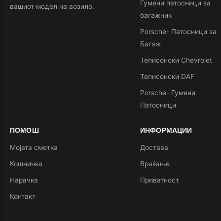
Гумени патосници за
вашиот модел на возило.
багажник
Porsche- Патосници за
Багаж
Теписонски Chevrolet
Теписонски DAF
Porsche- Гумени
Патосници
ПОМОШ
ИНФОРМАЦИИ
Мојата сметка
Достава
Кошничка
Враќање
Нарачка
Приватност
Контакт