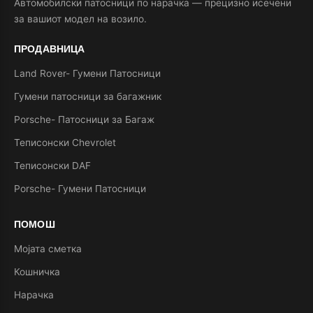
Автомобилски патосници по нарачка — прецизно исечени
за вашиот модел на возило.
ПРОДАВНИЦА
Land Rover- Гумени Патосници
Гумени патосници за багажник
Porsche- Патосници за Багаж
Теписонски Chevrolet
Теписонски DAF
Porsche- Гумени Патосници
ПОМОШ
Мојата сметка
Кошничка
Нарачка