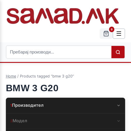
0
☰
Home
/ Products tagged “bmw 3 g20”
BMW 3 G20
Производител
1
Модел
2