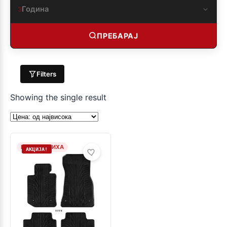
Година
3
ПРЕБАРАЈ
Filters
Showing the single result
НЕМА ЗАЛИХА
АКЦИЈА!