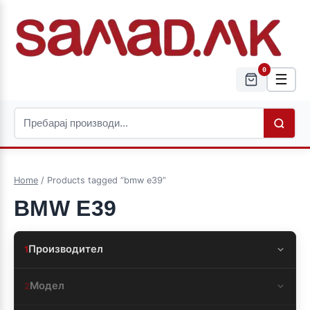
0
☰
Home
/ Products tagged “bmw e39”
BMW E39
Производител
1
Модел
2