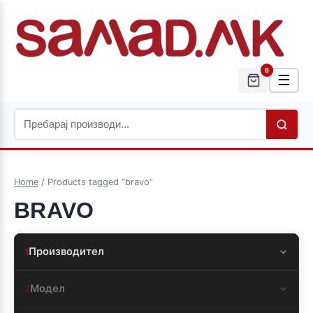
0
☰
Home
/ Products tagged “bravo”
BRAVO
Производител
1
Модел
2