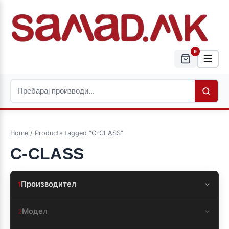
0
☰
Home
/ Products tagged “C-CLASS”
C-CLASS
Производител
1
Модел
2