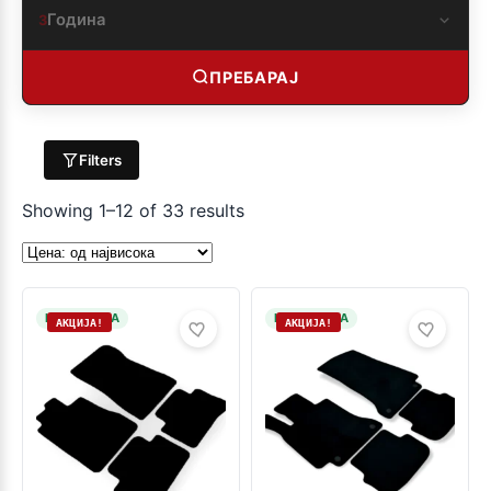
Година
3
ПРЕБАРАЈ
Filters
Showing 1–12 of 33 results
НА ЗАЛИХА
НА ЗАЛИХА
АКЦИЈА!
АКЦИЈА!