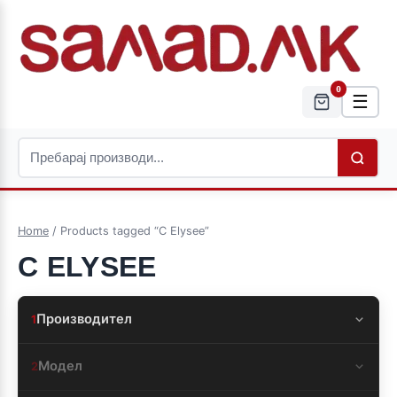
0
☰
Home
/ Products tagged “C Elysee”
C ELYSEE
Производител
1
Модел
2