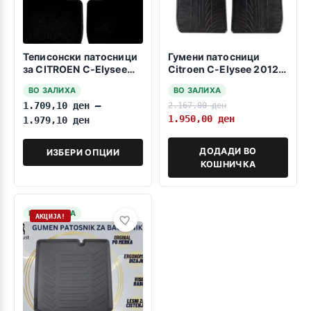
Теписонски патосници
Гумени патосници
за CITROEN C-Elysee
Citroen C-Elysee 2012-
2012-2024
>
ВО ЗАЛИХА
ВО ЗАЛИХА
1.709,10
ден
–
2.167,00
ден
1.950,00
ден
1.979,10
ден
ДОДАДИ ВО
ИЗБЕРИ ОПЦИИ
КОШНИЧКА
НА ЗАЛИХА
АКЦИЈА!