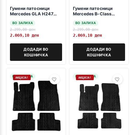
Гумени патосници
Гумени патосници
Mercedes GLA H247
Mercedes B-Class
2020->
W247 2018-> ГЛА H247
ВО ЗАЛИХА
ВО ЗАЛИХА
12.2019->
2.299,00
ден
2.299,00
ден
2.069,10
ден
2.069,10
ден
ДОДАДИ ВО
ДОДАДИ ВО
КОШНИЧКА
КОШНИЧКА
НА ЗАЛИХА
НА ЗАЛИХА
АКЦИЈА!
АКЦИЈА!