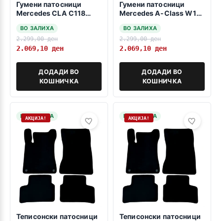
Гумени патосници
Гумени патосници
Mercedes CLA C118
Mercedes A-Class W177
2019->
2018->
ВО ЗАЛИХА
ВО ЗАЛИХА
2.299,00
ден
2.299,00
ден
2.069,10
ден
2.069,10
ден
ДОДАДИ ВО
ДОДАДИ ВО
КОШНИЧКА
КОШНИЧКА
НА ЗАЛИХА
НА ЗАЛИХА
АКЦИЈА!
АКЦИЈА!
Теписонски патосници
Теписонски патосници