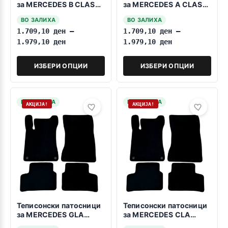
за MERCEDES B CLASS
за MERCEDES A CLASS
W247 10.2018->
W177 03.2018->
ВО ЗАЛИХА
ВО ЗАЛИХА
1.709,10
ден
–
1.709,10
ден
–
1.979,10
ден
1.979,10
ден
ИЗБЕРИ ОПЦИИ
ИЗБЕРИ ОПЦИИ
НА ЗАЛИХА
НА ЗАЛИХА
АКЦИЈА!
АКЦИЈА!
Теписонски патосници
Теписонски патосници
за MERCEDES GLA
за MERCEDES CLA
CLASS H247 12.2019->
CLASS C118 01.2019->