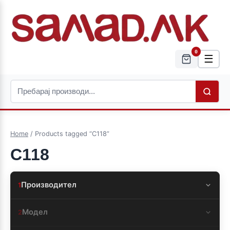
0
☰
Home
/ Products tagged “C118”
C118
Производител
1
Модел
2