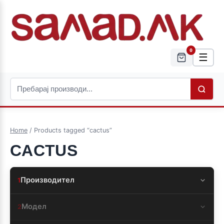
0
☰
Home
/ Products tagged “cactus”
CACTUS
Производител
1
Модел
2