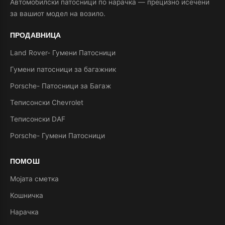
Автомобилски патосници по нарачка — прецизно исечени
за вашиот модел на возило.
ПРОДАВНИЦА
Land Rover- Гумени Патосници
Гумени патосници за багажник
Porsche- Патосници за Багаж
Теписонски Chevrolet
Теписонски DAF
Porsche- Гумени Патосници
ПОМОШ
Мојата сметка
Кошничка
Нарачка