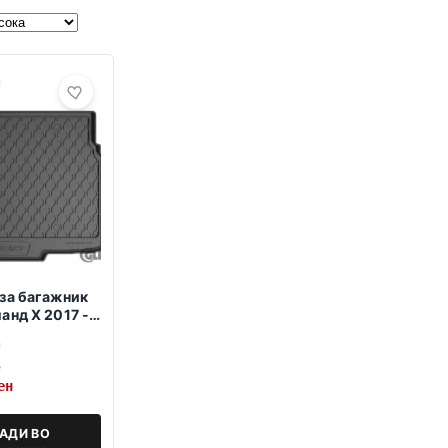
за багажник
анд Х 2017 ->
н
ен
АДИ ВО