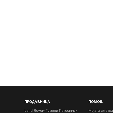
ПРОДАВНИЦА
ПОМОШ
Land Rover- Гумени Патосници
Мојата сметк