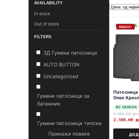
AVAILABILITY
In stock
Out of stock
НА ЗАЛИХА
АКЦИЈА!
FILTERS
3Д Гумени патосници
AUTO BUTTON
Uncategorized
Патосница 
Гумени патосници за
Опел Кросл
багажник
долно ниво
ВО ЗАЛИХА
2.800,00
де
2.380,00
д
Гумени патосници типски
Прикажи повеќе
ДОД