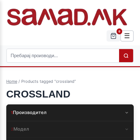
0
☰
Home
/ Products tagged “crossland”
CROSSLAND
Производител
1
Модел
2