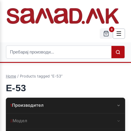
0
☰
Home
/ Products tagged “E-53”
E-53
Производител
1
Модел
2