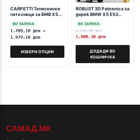
CARPETTI Теписонски
ROBUST 3D Patosnica za
патосници за БМВ Х5
gepek BMW X5 E53
(Е-53) 1999-2006
1999-2006
ВО ЗАЛИХА
ВО ЗАЛИХА
1.709,10
ден
–
2.118,00
ден
1.800,30
ден
1.979,10
ден
ДОДАДИ ВО
ИЗБЕРИ ОПЦИИ
КОШНИЧКА
САМАД.МК