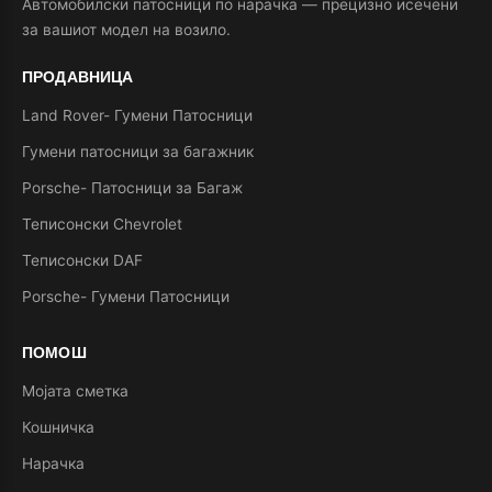
Автомобилски патосници по нарачка — прецизно исечени
за вашиот модел на возило.
ПРОДАВНИЦА
Land Rover- Гумени Патосници
Гумени патосници за багажник
Porsche- Патосници за Багаж
Теписонски Chevrolet
Теписонски DAF
Porsche- Гумени Патосници
ПОМОШ
Мојата сметка
Кошничка
Нарачка