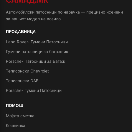
САМАД.МК
Автомобилски патосници по нарачка — прецизно исечени
за вашиот модел на возило.
ПРОДАВНИЦА
Land Rover- Гумени Патосници
Гумени патосници за багажник
Porsche- Патосници за Багаж
Теписонски Chevrolet
Теписонски DAF
Porsche- Гумени Патосници
ПОМОШ
Мојата сметка
Кошничка