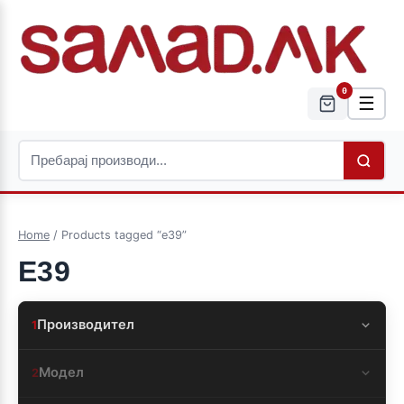
0
☰
Home
/ Products tagged “e39”
E39
Производител
1
Модел
2