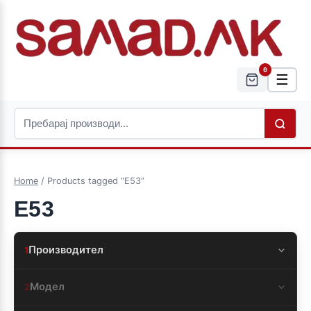
0
☰
Home
/ Products tagged “E53”
E53
Производител
1
Модел
2