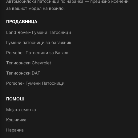
Автомобилски патосници по нарачка — прецизно исечени
за вашиот модел на возило.
ПРОДАВНИЦА
Land Rover- Гумени Патосници
Гумени патосници за багажник
Porsche- Патосници за Багаж
Теписонски Chevrolet
Теписонски DAF
Porsche- Гумени Патосници
ПОМОШ
Мојата сметка
Кошничка
Нарачка