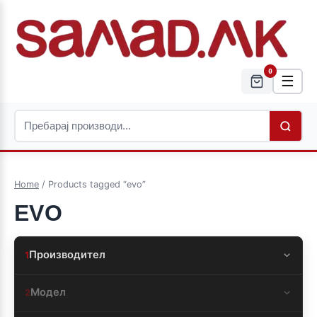
0
☰
Home
/ Products tagged “evo”
EVO
Производител
1
Модел
2