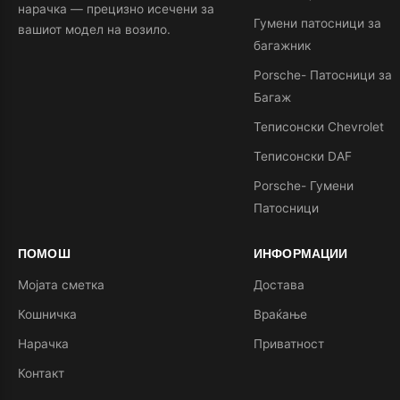
нарачка — прецизно исечени за
Гумени патосници за
вашиот модел на возило.
багажник
Porsche- Патосници за
Багаж
Теписонски Chevrolet
Теписонски DAF
Porsche- Гумени
Патосници
ПОМОШ
ИНФОРМАЦИИ
Мојата сметка
Достава
Кошничка
Враќање
Нарачка
Приватност
Контакт