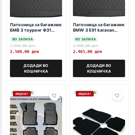
Патосница за багажник
Патосница за багажник
БМВ 3 тоуринг Ф31
BMW 3 E91 karavan
2012->
2005-2012
ВО ЗАЛИХА
ВО ЗАЛИХА
2.950,00
ден
2.900,00
ден
2.508,00
ден
2.465,00
ден
ДОДАДИ ВО
ДОДАДИ ВО
КОШНИЧКА
КОШНИЧКА
НА ЗАЛИХА
НА ЗАЛИХА
АКЦИЈА!
АКЦИЈА!