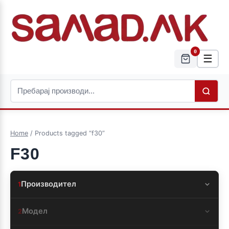
0
☰
Home
/ Products tagged “f30”
F30
Производител
1
Модел
2