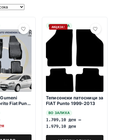
НА ЗАЛИХА
АКЦИЈА!
 Gumeni
Теписонски патосници за
rito Fiat Punto
FIAT Punto 1999-2013
5 Vrati
ВО ЗАЛИХА
н
1.709,10
ден
–
ен
1.979,10
ден