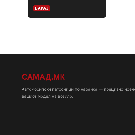
БАРАЈ
САМАД.МК
Автомобилски патосници по нарачка — прецизно исеч
вашиот модел на возило.