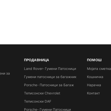
ПРОДАВНИЦА
ПОМОШ
Land Rover- Гумени Патосници
Мојата сметк
ени за
Гумени патосници за багажник
Кошничка
Porsche- Патосници за Багаж
Нарачка
Теписонски Chevrolet
Контакт
Теписонски DAF
Porsche- Гумени Патосници