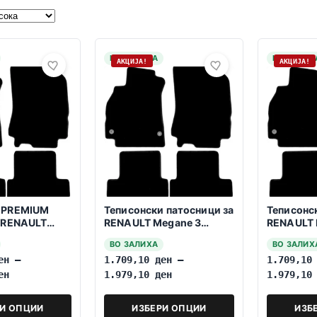
НА ЗАЛИХА
НА ЗАЛИХ
АКЦИЈА!
АКЦИЈА!
 PREMIUM
Теписонски патосници за
Теписонс
 RENAULT
RENAULT Megane 3
RENAULT 
09-2016
Grandtour 2009-2016
2016
ВО ЗАЛИХА
ВО ЗАЛИХ
ен
–
1.709,10
ден
–
1.709,1
ен
1.979,10
ден
1.979,1
РИ ОПЦИИ
ИЗБЕРИ ОПЦИИ
ИЗБ