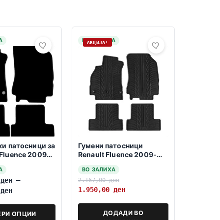
А
НА ЗАЛИХА
АКЦИЈА!
ки патосници за
Гумени патосници
Fluence 2009-
Renault Fluence 2009-
2016
А
ВО ЗАЛИХА
0
ден
–
2.167,00
ден
1.950,00
ден
0
ден
ДОДАДИ ВО
ЕРИ ОПЦИИ