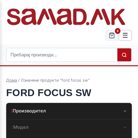
0
☰
Дома
/ Означени продукти “ford focus sw”
FORD FOCUS SW
Производител
1
Модел
2