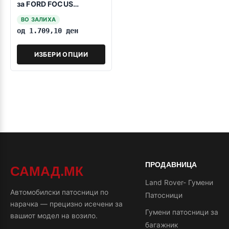
за FORD FOCUS
07.2018->
ВО ЗАЛИХА
од
1.709,10
ден
ИЗБЕРИ ОПЦИИ
ПРОДАВНИЦА
САМАД.МК
Land Rover- Гумени
Автомобилски патосници по
Патосници
нарачка — прецизно исечени за
Гумени патосници за
вашиот модел на возило.
багажник