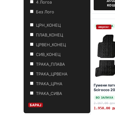
ДОД
4 Логоa
КОШ
Без Лого
ЦРН_КОНЕЦ
НА ЗАЛИХА
АКЦИЈА!
ПЛАВ_КОНЕЦ
ЦРВЕН_КОНЕЦ
СИВ_КОНЕЦ
ТРАКА_ПЛАВА
ТРАКА_ЦРВЕНА
ТРАКА_ЦРНА
Гумени па
Scirocco 2
ТРАКА_СИВА
ВО ЗАЛИХА
2.167,00
де
БАРАЈ
1.950,00
д