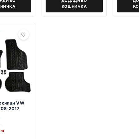
АДИ ВО
ДОДАДИ ВО
ДО
НИЧКА
КОШНИЧКА
К
тосници VW
008-2017
н
ен