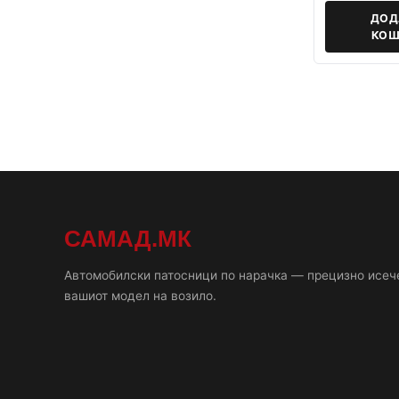
ДОД
КОШ
САМАД.МК
Автомобилски патосници по нарачка — прецизно исеч
вашиот модел на возило.