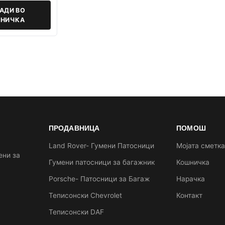
АДИ ВО
НИЧКА
ПРОДАВНИЦА
ПОМОШ
Land Rover- Гумени Патосници
Мојата сметк
ени за
Гумени патосници за багажник
Кошничка
Porsche- Патосници за Багаж
Нарачка
Теписонски Chevrolet
Контакт
Теписонски DAF