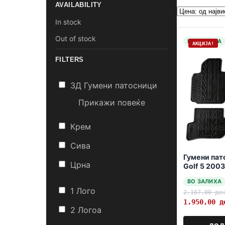
AVAILABILITY
In stock
Out of stock
НА ЗАЛИХА
АКЦИЈА!
FILTERS
3Д Гумени патосници
Прикажи повеќе
Крем
Сива
Гумени па
Црна
Golf 5 200
fiksiranje n
ВО ЗАЛИХА
1 Лого
2.167,00
де
1.950,00
д
2 Логоa