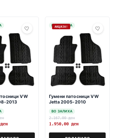
А
НА ЗАЛИХА
АКЦИЈА!
атосници VW
Гумени патосници VW
008-2013
Jetta 2005-2010
А
ВО ЗАЛИХА
ен
2.167,00
ден
0
ден
1.950,00
ден