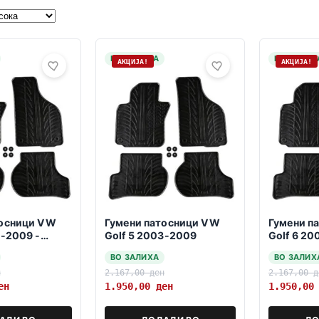
НА ЗАЛИХА
НА ЗАЛИХ
АКЦИЈА!
АКЦИЈА!
тосници VW
Гумени патосници VW
Гумени п
3-2009 -
Golf 5 2003-2009
Golf 6 2
a vrtenje-
ВО ЗАЛИХА
ВО ЗАЛИХ
н
2.167,00
ден
2.167,00
д
ен
1.950,00
ден
1.950,0