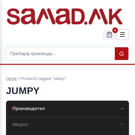
0
☰
Home
/ Products tagged “jumpy”
JUMPY
Производител
1
Модел
2