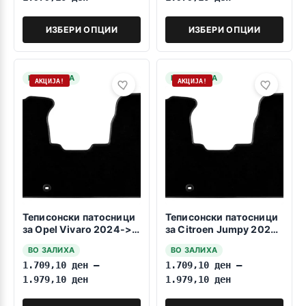
ИЗБЕРИ ОПЦИИ
ИЗБЕРИ ОПЦИИ
НА ЗАЛИХА
НА ЗАЛИХА
АКЦИЈА!
АКЦИЈА!
Теписонски патосници
Теписонски патосници
за Opel Vivaro 2024->>
за Citroen Jumpy 2024-
1+2 celosna
>> Prv Red
ВО ЗАЛИХА
ВО ЗАЛИХА
1.709,10
ден
–
1.709,10
ден
–
1.979,10
ден
1.979,10
ден