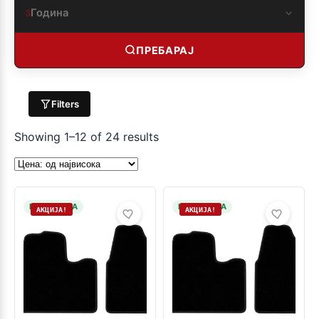
Година
3
ПРЕБАРАЈ
Filters
Showing 1–12 of 24 results
НА ЗАЛИХА
НА ЗАЛИХА
АКЦИЈА!
АКЦИЈА!