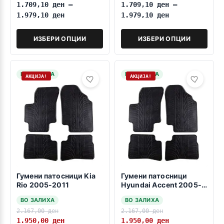
1.709,10
ден
–
1.709,10
ден
–
1.979,10
ден
1.979,10
ден
ИЗБЕРИ ОПЦИИ
ИЗБЕРИ ОПЦИИ
НА ЗАЛИХА
НА ЗАЛИХА
АКЦИЈА!
АКЦИЈА!
Гумени патосници Kia
Гумени патосници
Rio 2005-2011
Hyundai Accent 2005-
2010
ВО ЗАЛИХА
ВО ЗАЛИХА
2.167,00
ден
2.167,00
ден
1.950,00
ден
1.950,00
ден