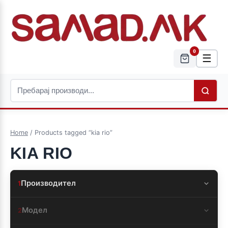
0
☰
Home
/ Products tagged “kia rio”
KIA RIO
Производител
1
Модел
2