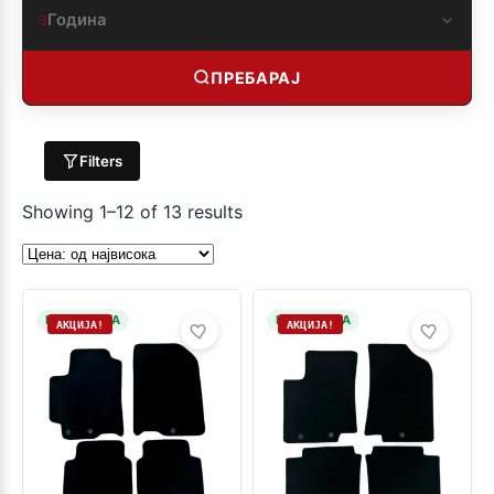
Година
3
ПРЕБАРАЈ
Filters
Showing 1–12 of 13 results
НА ЗАЛИХА
НА ЗАЛИХА
АКЦИЈА!
АКЦИЈА!