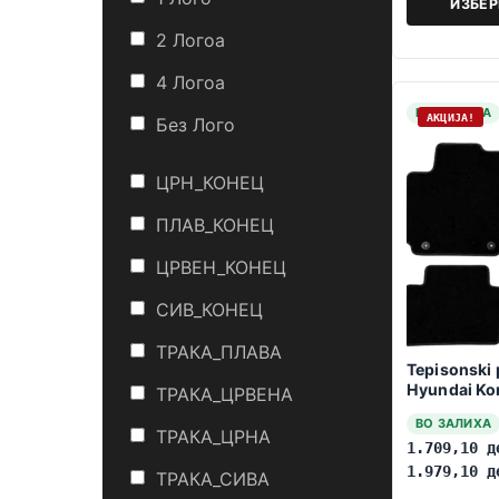
ИЗБЕ
2 Логоa
4 Логоa
НА ЗАЛИХА
АКЦИЈА!
Без Лого
ЦРН_КОНЕЦ
ПЛАВ_КОНЕЦ
ЦРВЕН_КОНЕЦ
СИВ_КОНЕЦ
ТРАКА_ПЛАВА
Tepisonski 
Hyundai Ko
ТРАКА_ЦРВЕНА
ВО ЗАЛИХА
ТРАКА_ЦРНА
1.709,10
д
1.979,10
д
ТРАКА_СИВА