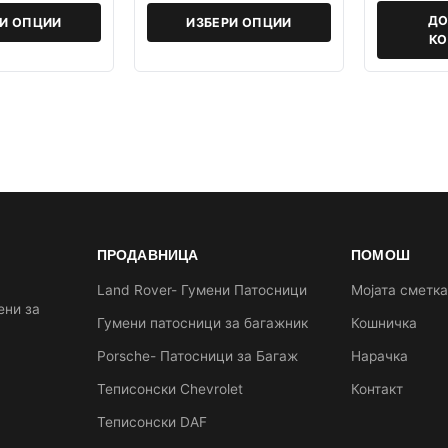
ДО
РИ ОПЦИИ
ИЗБЕРИ ОПЦИИ
К
ПРОДАВНИЦА
ПОМОШ
Land Rover- Гумени Патосници
Мојата сметк
ени за
Гумени патосници за багажник
Кошничка
Porsche- Патосници за Багаж
Нарачка
Теписонски Chevrolet
Контакт
Теписонски DAF