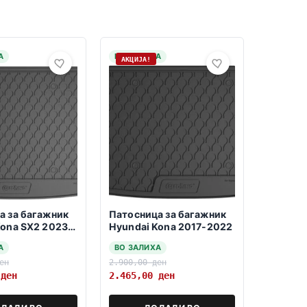
А
НА ЗАЛИХА
АКЦИЈА!
а за багажник
Патосница за багажник
Kona SX2 2023-
Hyundai Kona 2017-2022
-gorno
А
ВО ЗАЛИХА
o nivo-
ен
2.900,00
ден
0
ден
2.465,00
ден