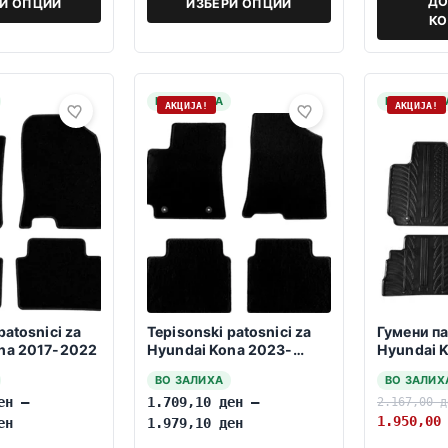
ДО
РИ ОПЦИИ
ИЗБЕРИ ОПЦИИ
К
НА ЗАЛИХА
НА ЗАЛИХ
АКЦИЈА!
АКЦИЈА!
patosnici za
Tepisonski patosnici za
Гумени п
na 2017-2022
Hyundai Kona 2023-
Hyundai 
>>Hybrid
ВО ЗАЛИХА
ВО ЗАЛИХ
ен
–
1.709,10
ден
–
2.167,00
д
1.950,0
ен
1.979,10
ден