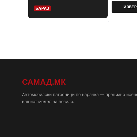
ИЗБЕ
БАРАЈ
САМАД.МК
Автомобилски патосници по нарачка — прецизно исеч
вашиот модел на возило.