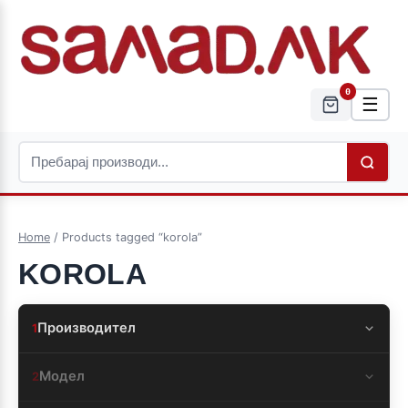
0
☰
Home
/ Products tagged “korola”
KOROLA
Производител
1
Модел
2