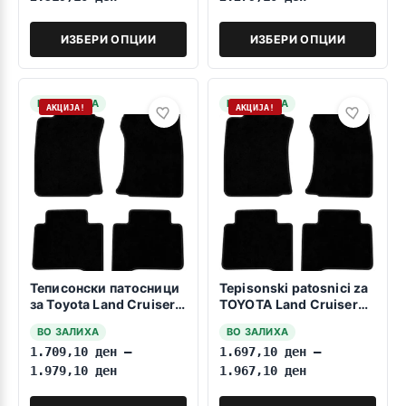
ИЗБЕРИ ОПЦИИ
ИЗБЕРИ ОПЦИИ
НА ЗАЛИХА
НА ЗАЛИХА
АКЦИЈА!
АКЦИЈА!
Теписонски патосници
Tepisonski patosnici za
за Toyota Land Cruiser
TOYOTA Land Cruiser
Prado Ј120 2003-
FJ120 2003-2009 3
ВО ЗАЛИХА
ВО ЗАЛИХА
08.2009 3 vrati
Vrati
1.709,10
ден
–
1.697,10
ден
–
1.979,10
ден
1.967,10
ден