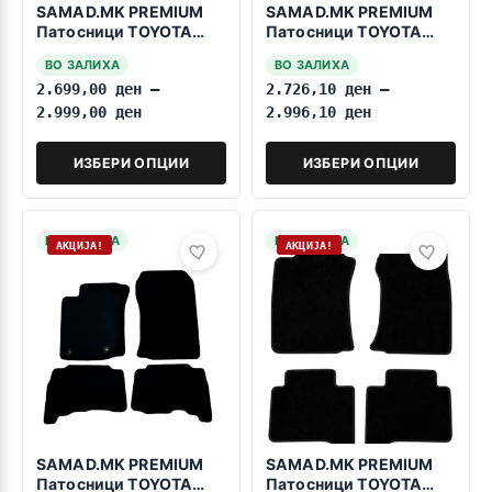
SAMAD.MK PREMIUM
SAMAD.MK PREMIUM
Патосници TOYOTA
Патосници TOYOTA
Land Cruiser J200
Land Cruiser J200
ВО ЗАЛИХА
ВО ЗАЛИХА
2008-2021 7 Sedista
2008-2021 5 Sedista
2.699,00
ден
–
2.726,10
ден
–
2.999,00
ден
2.996,10
ден
ИЗБЕРИ ОПЦИИ
ИЗБЕРИ ОПЦИИ
НА ЗАЛИХА
НА ЗАЛИХА
АКЦИЈА!
АКЦИЈА!
SAMAD.MK PREMIUM
SAMAD.MK PREMIUM
Патосници TOYOTA
Патосници TOYOTA