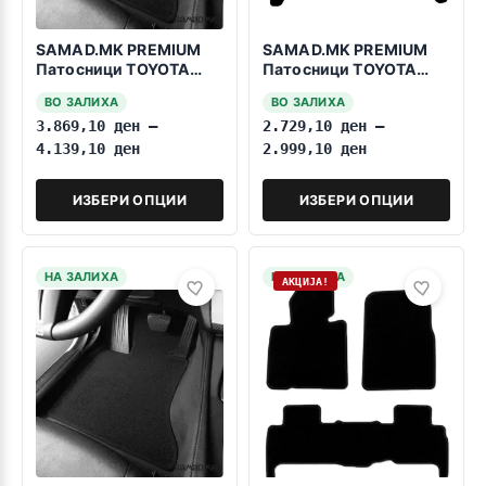
SAMAD.MK PREMIUM
SAMAD.MK PREMIUM
Патосници TOYOTA
Патосници TOYOTA
Land Cruiser FJ120
Land Cruiser FJ120
ВО ЗАЛИХА
ВО ЗАЛИХА
2003-2009 7 Sedista
2003-2009 5 Sedista
3.869,10
ден
–
2.729,10
ден
–
4.139,10
ден
2.999,10
ден
ИЗБЕРИ ОПЦИИ
ИЗБЕРИ ОПЦИИ
НА ЗАЛИХА
НА ЗАЛИХА
АКЦИЈА!