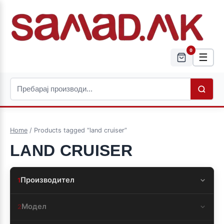
0
☰
Home
/ Products tagged “land cruiser”
LAND CRUISER
Производител
1
Модел
2