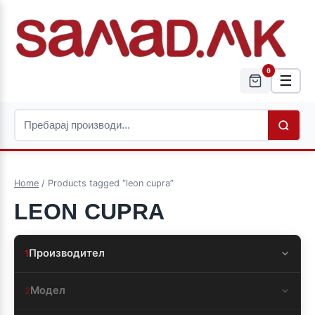
0
☰
Home
/ Products tagged “leon cupra”
LEON CUPRA
Производител
1
Модел
2