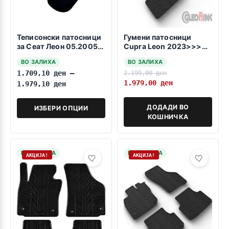
Теписонски патосници
Гумени патосници
за Сеат Леон 05.2005-
Cupra Leon 2023>>>
09.2012
Manuel/Automatic
ВО ЗАЛИХА
ВО ЗАЛИХА
1.709,10
ден
–
2.199,00
ден
1.979,00
ден
1.979,10
ден
ДОДАДИ ВО
ИЗБЕРИ ОПЦИИ
КОШНИЧКА
НА ЗАЛИХА
НА ЗАЛИХА
АКЦИЈА!
АКЦИЈА!