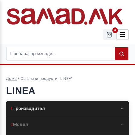
0
☰
Дома
/ Означени продукти “LINEA”
LINEA
Производител
1
Модел
2