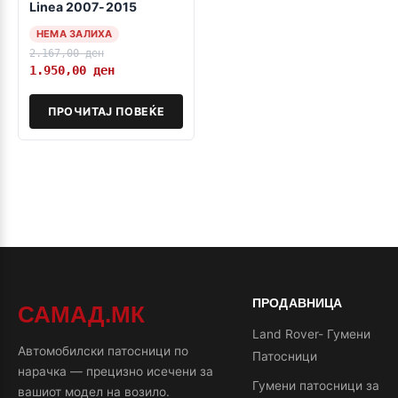
Linea 2007-2015
НЕМА ЗАЛИХА
2.167,00
ден
1.950,00
ден
ПРОЧИТАЈ ПОВЕЌЕ
ПРОДАВНИЦА
САМАД.МК
Land Rover- Гумени
Автомобилски патосници по
Патосници
нарачка — прецизно исечени за
Гумени патосници за
вашиот модел на возило.