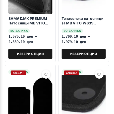
SAMAD.MK PREMIUM
Теписонски патосници
Патосници MB VITO
за MB VITO W639
2003-2014 1+1
2003-2014 1+1 celosni
ВО ЗАЛИХА
ВО ЗАЛИХА
1.979,10
ден
–
1.709,10
ден
–
2.339,10
ден
1.979,10
ден
ИЗБЕРИ ОПЦИИ
ИЗБЕРИ ОПЦИИ
НА ЗАЛИХА
НА ЗАЛИХА
АКЦИЈА!
АКЦИЈА!