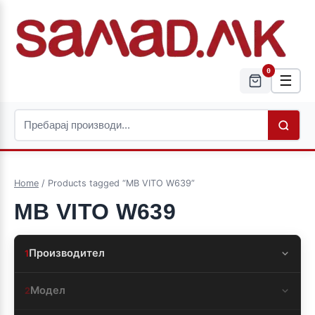
0
☰
Home
/ Products tagged “MB VITO W639”
MB VITO W639
Производител
1
Модел
2