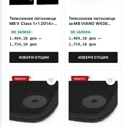
Теписонски патосници
Теписонски патосници
MB V Class 1+1 2014>>
за MB VIANO W639
predni
2003-2014 1+1 celosni
ВО ЗАЛИХА
ВО ЗАЛИХА
1.484,10
ден
–
1.484,10
ден
–
1.754,10
ден
1.754,10
ден
ИЗБЕРИ ОПЦИИ
ИЗБЕРИ ОПЦИИ
НА ЗАЛИХА
НА ЗАЛИХА
АКЦИЈА!
АКЦИЈА!