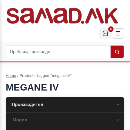
0
☰
Home
/ Products tagged “megane IV”
MEGANE IV
Производител
1
Модел
2