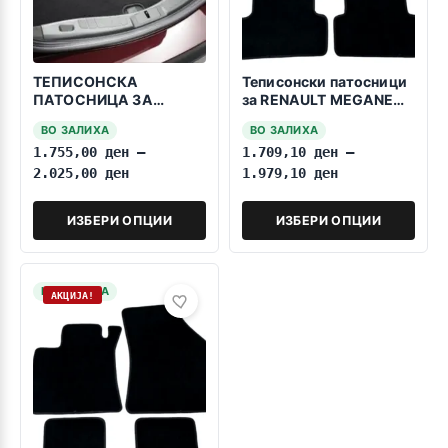
ТЕПИСОНСКА
Теписонски патосници
ПАТОСНИЦА ЗА
за RENAULT MEGANE
БАГАЖНИК за РЕНО
GRAND TOUR 2016->
ВО ЗАЛИХА
ВО ЗАЛИХА
МЕГАН 4 СЕДАН 2016-
1.755,00
ден
–
1.709,10
ден
–
2023
2.025,00
ден
1.979,10
ден
ИЗБЕРИ ОПЦИИ
ИЗБЕРИ ОПЦИИ
НА ЗАЛИХА
АКЦИЈА!