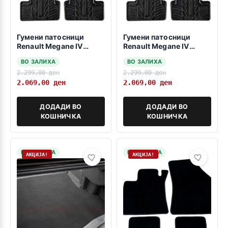
Гумени патосници
Гумени патосници
Renault Megane IV
Renault Megane IV
2016-2023 Grand Tour
2016-2023
ВО ЗАЛИХА
ВО ЗАЛИХА
2.299,00
ден
2.299,00
ден
2.069,00
ден
2.069,00
ден
ДОДАДИ ВО
ДОДАДИ ВО
КОШНИЧКА
КОШНИЧКА
НА ЗАЛИХА
НА ЗАЛИХА
АКЦИЈА!
АКЦИЈА!