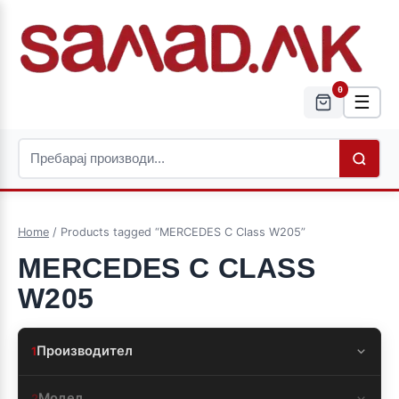
0
☰
Home
/ Products tagged “MERCEDES C Class W205”
MERCEDES C CLASS
W205
Производител
1
Модел
2