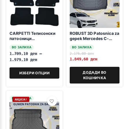
CARPETTI Теписонски
ROBUST 3D Patosnica za
патосници
gepek Mercedes C-
компатибилни за МБ Ц
Class W205 2014-2021
ВО ЗАЛИХА
ВО ЗАЛИХА
класа W205 04.2014-
-без пластична
1.709,10
ден
–
2.176,00
ден
03.2021
заштита за седиштата
со фиксни седишта-
1.849,60
ден
1.979,10
ден
ДОДАДИ ВО
ИЗБЕРИ ОПЦИИ
КОШНИЧКА
НА ЗАЛИХА
АКЦИЈА!