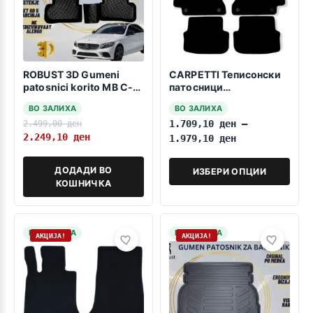
ROBUST 3D Gumeni
CARPETTI Теписонски
patosnici korito MB C-
патосници
Class W205 2014-2021
компатибилни за МБ Ц
ВО ЗАЛИХА
ВО ЗАЛИХА
КУПЕ Ц205 2015-2021
2.499,00
ден
1.709,10
ден
–
2.249,10
ден
1.979,10
ден
ДОДАДИ ВО
ИЗБЕРИ ОПЦИИ
КОШНИЧКА
НА ЗАЛИХА
НА ЗАЛИХА
АКЦИЈА!
АКЦИЈА!