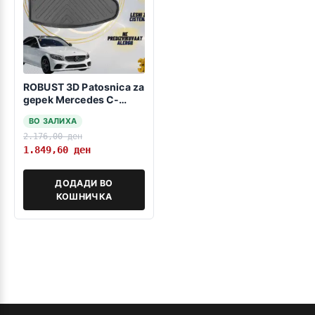
ROBUST 3D Patosnica za
gepek Mercedes C-
Class W205 2014-2021
ВО ЗАЛИХА
-без пластична
2.176,00
ден
заштита за седиштата
и уши-
1.849,60
ден
ДОДАДИ ВО
КОШНИЧКА