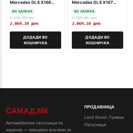
Mercedes GLS X166
Mercedes GLS Х167
2016-2019
2019->
ВО ЗАЛИХА
ВО ЗАЛИХА
2.299,00
ден
2.299,00
ден
2.069,10
ден
2.069,10
ден
ДОДАДИ ВО
ДОДАДИ ВО
КОШНИЧКА
КОШНИЧКА
ПРОДАВНИЦА
САМАД.МК
Land Rover- Гумени
Автомобилски патосници по
Патосници
нарачка — прецизно исечени за