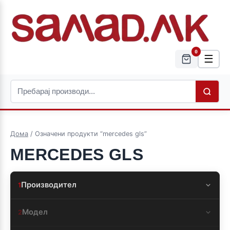
0
☰
Дома
/ Означени продукти “mercedes gls”
MERCEDES GLS
Производител
1
Модел
2