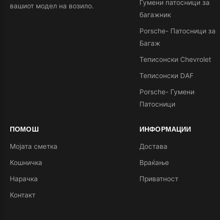
Гумени патосници за
вашиот модел на возило.
багажник
Porsche- Патосници за
Багаж
Теписонски Chevrolet
Теписонски DAF
Porsche- Гумени
Патосници
ПОМОШ
ИНФОРМАЦИИ
Мојата сметка
Достава
Кошничка
Враќање
Нарачка
Приватност
Контакт