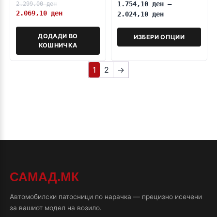
2.299,00
ден
1.754,10
ден
–
2.069,10
ден
2.024,10
ден
ДОДАДИ ВО
ИЗБЕРИ ОПЦИИ
КОШНИЧКА
1
2
→
САМАД.МК
Автомобилски патосници по нарачка — прецизно исечени
за вашиот модел на возило.