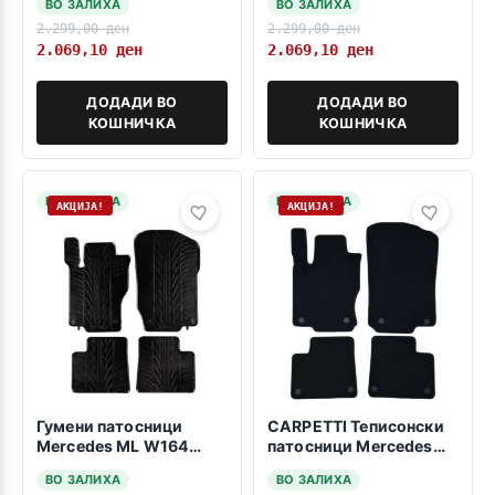
ВО ЗАЛИХА
ВО ЗАЛИХА
2.299,00
ден
2.299,00
ден
2.069,10
ден
2.069,10
ден
ДОДАДИ ВО
ДОДАДИ ВО
КОШНИЧКА
КОШНИЧКА
НА ЗАЛИХА
НА ЗАЛИХА
АКЦИЈА!
АКЦИЈА!
Гумени патосници
CARPETTI Теписонски
Mercedes ML W164
патосници Mercedes
2005-2011
GLE Coupe C292 2015-
ВО ЗАЛИХА
ВО ЗАЛИХА
2019