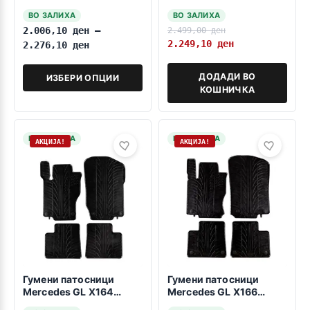
2005
X166 2012-2016
ВО ЗАЛИХА
ВО ЗАЛИХА
2.006,10
ден
–
2.499,00
ден
2.249,10
ден
2.276,10
ден
ДОДАДИ ВО
ИЗБЕРИ ОПЦИИ
КОШНИЧКА
НА ЗАЛИХА
НА ЗАЛИХА
АКЦИЈА!
АКЦИЈА!
Гумени патосници
Гумени патосници
Mercedes GL X164
Mercedes GL X166
2006-2012
2013-2015