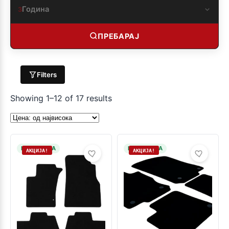
Година
3
ПРЕБАРАЈ
Filters
Showing 1–12 of 17 results
НА ЗАЛИХА
НА ЗАЛИХА
АКЦИЈА!
АКЦИЈА!