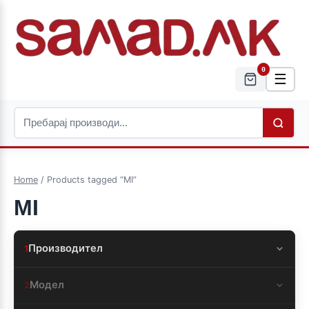
0
☰
Home
/ Products tagged “MI”
MI
Производител
1
Модел
2