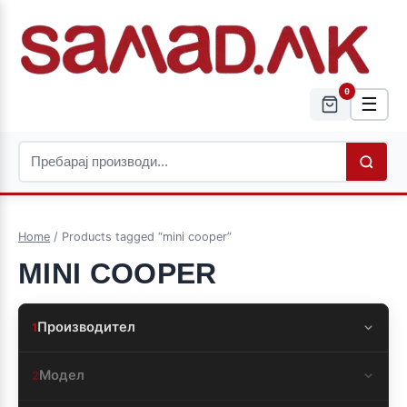
0
☰
Home
/ Products tagged “mini cooper”
MINI COOPER
Производител
1
Модел
2