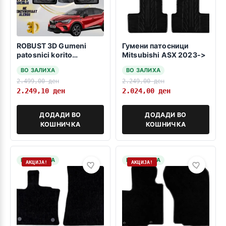
ROBUST 3D Gumeni
Гумени патосници
patosnici korito
Mitsubishi ASX 2023->
Mitsubishi ASX 2023->
ВО ЗАЛИХА
ВО ЗАЛИХА
MK2
2.499,00
ден
2.249,00
ден
2.249,10
ден
2.024,00
ден
ДОДАДИ ВО
ДОДАДИ ВО
КОШНИЧКА
КОШНИЧКА
НА ЗАЛИХА
НА ЗАЛИХА
АКЦИЈА!
АКЦИЈА!