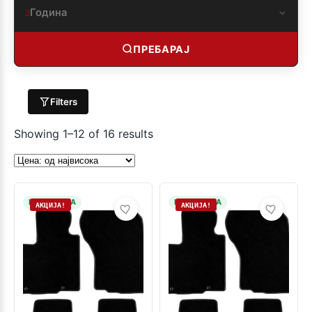
Година
3
ПРЕБАРАЈ
Filters
Showing 1–12 of 16 results
НА ЗАЛИХА
НА ЗАЛИХА
АКЦИЈА!
АКЦИЈА!