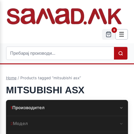
0
☰
Home
/ Products tagged “mitsubishi asx”
MITSUBISHI ASX
Производител
1
Модел
2