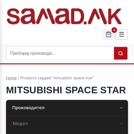
0
☰
Home
/ Products tagged “mitsubishi space star”
MITSUBISHI SPACE STAR
Производител
1
Модел
2