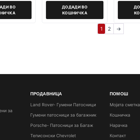
АДИ ВО
ДОДАДИ ВО
ДО
НИЧКА
КОШНИЧКА
К
1
2
→
ПРОДАВНИЦА
ПОМОШ
Land Rover- Гумени Патосници
Мојата сметк
ени за
Гумени патосници за багажник
Кошничка
Porsche- Патосници за Багаж
Нарачка
Теписонски Chevrolet
Контакт