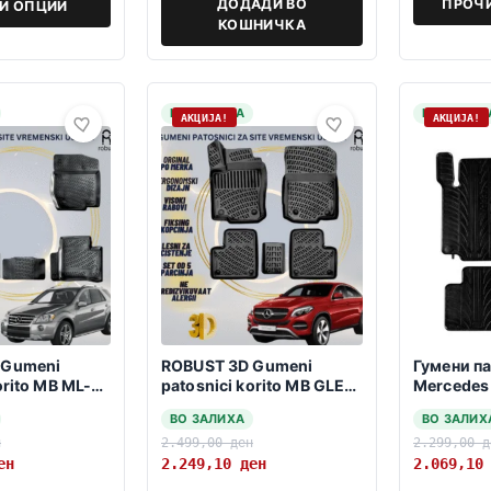
ДОДАДИ ВО
ПРОЧИ
РИ ОПЦИИ
КОШНИЧКА
НА ЗАЛИХА
НА ЗАЛИХ
АКЦИЈА!
АКЦИЈА!
 Gumeni
ROBUST 3D Gumeni
Гумени п
orito MB ML-
patosnici korito MB GLE
Mercedes
4 2006-2011
Coupe C292 2015-2019
2012
ВО ЗАЛИХА
ВО ЗАЛИХ
н
2.499,00
ден
2.299,00
д
ен
2.249,10
ден
2.069,1