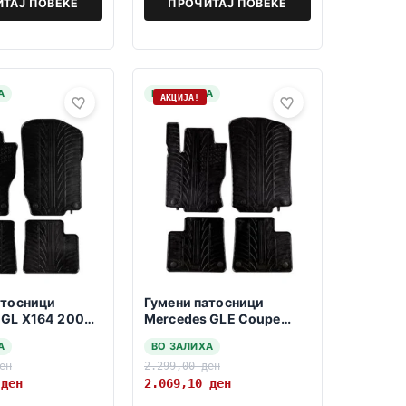
ТАЈ ПОВЕЌЕ
ПРОЧИТАЈ ПОВЕЌЕ
А
НА ЗАЛИХА
АКЦИЈА!
атосници
Гумени патосници
 GL X164 2006-
Mercedes GLE Coupe
C292 2015-2019
А
ВО ЗАЛИХА
ен
2.299,00
ден
0
ден
2.069,10
ден