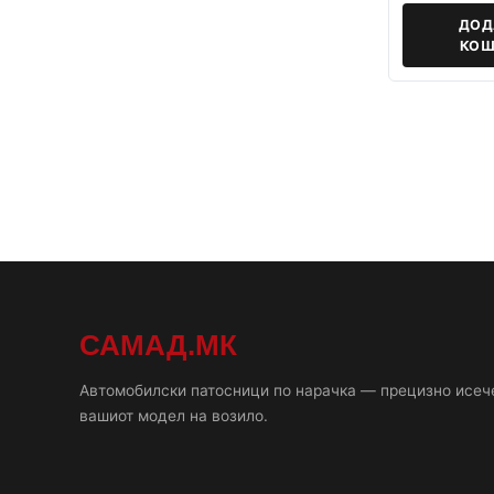
ДОД
КОШ
САМАД.МК
Автомобилски патосници по нарачка — прецизно исеч
вашиот модел на возило.