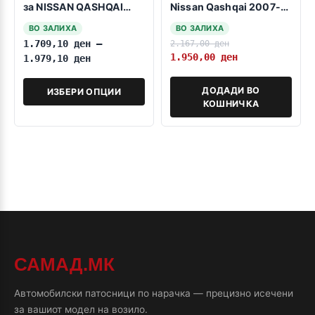
за NISSAN QASHQAI
Nissan Qashqai 2007-
2014-2021
2013
ВО ЗАЛИХА
ВО ЗАЛИХА
1.709,10
ден
–
2.167,00
ден
1.950,00
ден
1.979,10
ден
ДОДАДИ ВО
ИЗБЕРИ ОПЦИИ
КОШНИЧКА
САМАД.МК
Автомобилски патосници по нарачка — прецизно исечени
за вашиот модел на возило.