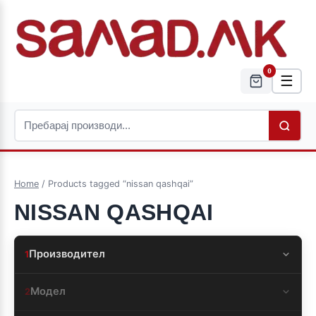
0
☰
Home
/ Products tagged “nissan qashqai”
NISSAN QASHQAI
Производител
1
Модел
2