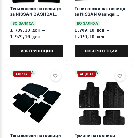
Теписонски патосници
Теписонски патосници
за NISSAN QASHQAI
за NISSAN Qashqai
2021->>
2007-2013
ВО ЗАЛИХА
ВО ЗАЛИХА
1.709,10
ден
–
1.709,10
ден
–
1.979,10
ден
1.979,10
ден
ИЗБЕРИ ОПЦИИ
ИЗБЕРИ ОПЦИИ
НА ЗАЛИХА
НА ЗАЛИХА
АКЦИЈА!
АКЦИЈА!
Теписонски патосници
Гумени патосници