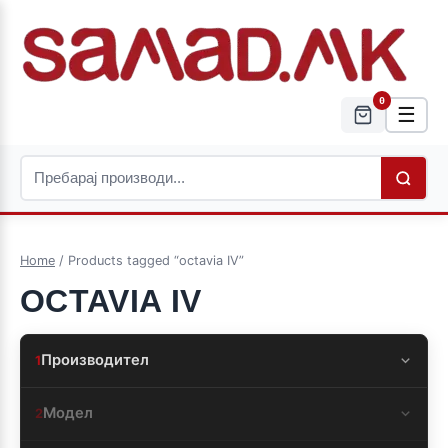
0
☰
Home
/ Products tagged “octavia IV”
OCTAVIA IV
Производител
1
Модел
2