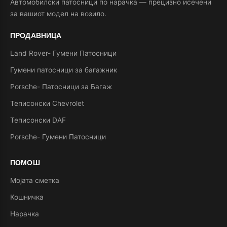
Автомобилски патосници по нарачка — прецизно исечени
за вашиот модел на возило.
ПРОДАВНИЦА
Land Rover- Гумени Патосници
Гумени патосници за багажник
Porsche- Патосници за Багаж
Теписонски Chevrolet
Теписонски DAF
Porsche- Гумени Патосници
ПОМОШ
Мојата сметка
Кошничка
Нарачка