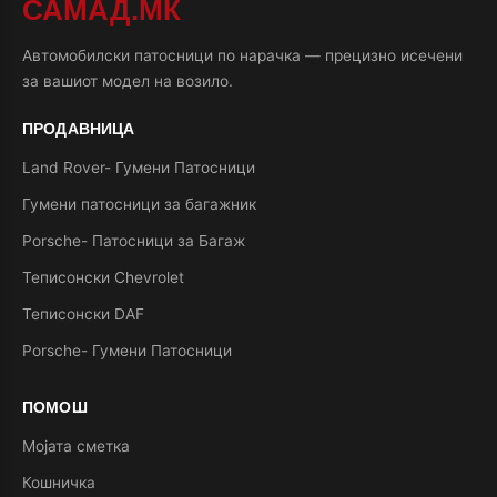
САМАД.МК
Автомобилски патосници по нарачка — прецизно исечени
за вашиот модел на возило.
ПРОДАВНИЦА
Land Rover- Гумени Патосници
Гумени патосници за багажник
Porsche- Патосници за Багаж
Теписонски Chevrolet
Теписонски DAF
Porsche- Гумени Патосници
ПОМОШ
Мојата сметка
Кошничка