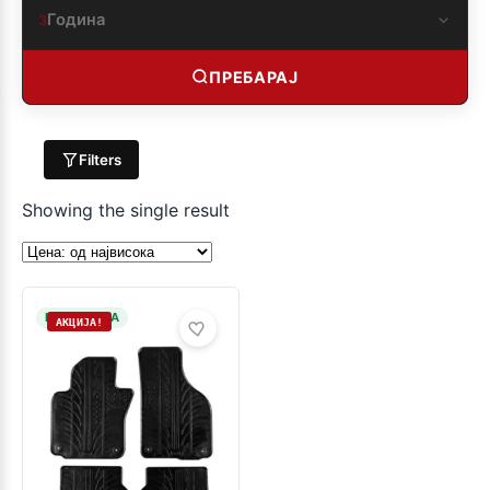
Година
3
ПРЕБАРАЈ
Filters
Showing the single result
НА ЗАЛИХА
АКЦИЈА!