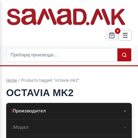
0
☰
Home
/ Products tagged “octavia mk2”
OCTAVIA MK2
Производител
1
Модел
2