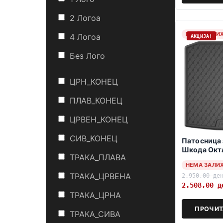
2 Логоa
НЕМА ЗАЛИ
4 Логоa
АКЦИЈА!
Без Лого
ЦРН_КОНЕЦ
ПЛАВ_КОНЕЦ
ЦРВЕН_КОНЕЦ
СИВ_КОНЕЦ
Патосница 
Шкода Oкта
ТРАКА_ПЛАВА
2020->
НЕМА ЗАЛИ
ТРАКА_ЦРВЕНА
2.950,00
де
2.508,00
д
ТРАКА_ЦРНА
ПРОЧИТ
ТРАКА_СИВА