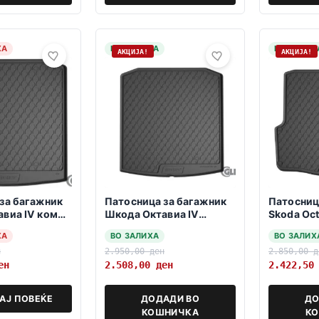
ХА
НА ЗАЛИХА
НА ЗАЛИХ
АКЦИЈА!
АКЦИЈА!
за багажник
Патосница за багажник
Патосниц
виа IV комби
Шкода Oктавиа IV
Skoda Oct
лифтбек/седан 2020->
2012 kar
ХА
ВО ЗАЛИХА
ВО ЗАЛИХ
Долна положба
н
2.950,00
ден
2.850,00
д
ен
2.508,00
ден
2.422,5
АЈ ПОВЕЌЕ
ДОДАДИ ВО
ДО
КОШНИЧКА
К