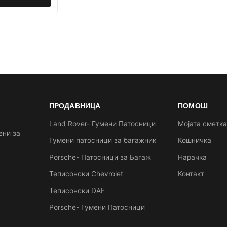
ПРОДАВНИЦА
ПОМОШ
Land Rover- Гумени Патосници
Мојата сметк
ени за
Гумени патосници за багажник
Кошничка
Porsche- Патосници за Багаж
Нарачка
Теписонски Chevrolet
Контакт
Теписонски DAF
Porsche- Гумени Патосници