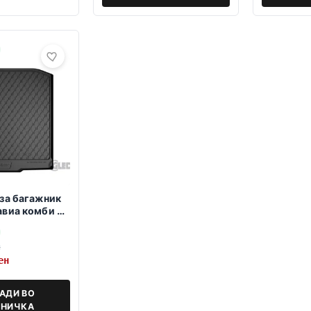
за багажник
авиа комби 5Е
2013->2017->
н
ен
АДИ ВО
НИЧКА