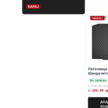
БАРАЈ
НА ЗАЛИХА
АКЦИЈА!
Патосница 
Шкода окт
долно дно 
ВО ЗАЛИХА
2.800,00
де
2.380,00
д
ДОД
КОШ